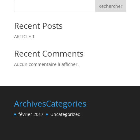
n
Rechercher
a
t
Recent Posts
i
v
ARTICLE 1
e
:
Recent Comments
Aucun commentaire à afficher.
Archives
Categories
février 2017
Uncategorized